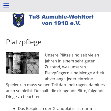
Z
Menu
u
m
I
n
h
a
Platzpflege
l
t
Unsere Plätze sind seit vielen
e
Jahren in einem sehr guten
s
Zustand, was unseren
p
Platzpflegern eine Menge Arbeit
r
abverlangt. Jeder einzelne
i
Spieler /-in muss seinen Teil dazu beitragen, damit es
n
auch so bleibt. Deshalb die dringende Bitte, folgende
g
Dinge zu beachten:
e
n
Das Bespielen der Grandplätze ist nur mit