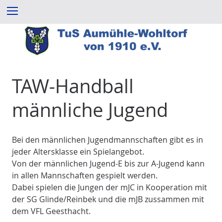
Z
Menu
u
m
I
n
h
a
TAW-Handball
l
t
männliche Jugend
e
s
p
Bei den männlichen Jugendmannschaften gibt es in
r
jeder Altersklasse ein Spielangebot.
i
Von der männlichen Jugend-E bis zur A-Jugend kann
n
in allen Mannschaften gespielt werden.
g
Dabei spielen die Jungen der mJC in Kooperation mit
e
der SG Glinde/Reinbek und die mJB zussammen mit
n
dem VFL Geesthacht.