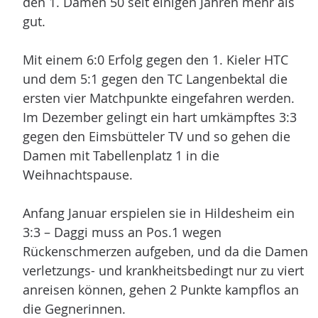
den 1. Damen 50 seit einigen Jahren mehr als
n
gut.
Mit einem 6:0 Erfolg gegen den 1. Kieler HTC
und dem 5:1 gegen den TC Langenbektal die
ersten vier Matchpunkte eingefahren werden.
Im Dezember gelingt ein hart umkämpftes 3:3
gegen den Eimsbütteler TV und so gehen die
Damen mit Tabellenplatz 1 in die
Weihnachtspause.
Anfang Januar erspielen sie in Hildesheim ein
3:3 – Daggi muss an Pos.1 wegen
Rückenschmerzen aufgeben, und da die Damen
verletzungs- und krankheitsbedingt nur zu viert
anreisen können, gehen 2 Punkte kampflos an
die Gegnerinnen.