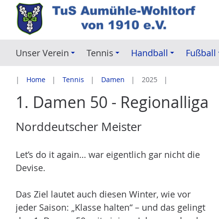
Z
u
m
I
Unser Verein
Tennis
Handball
Fußball
n
h
Home
Tennis
Damen
2025
a
1. Damen 50 - Regionalliga
l
t
Norddeutscher Meister
e
s
p
Let’s do it again… war eigentlich gar nicht die
r
Devise.
i
n
Das Ziel lautet auch diesen Winter, wie vor
g
jeder Saison: „Klasse halten“ – und das gelingt
e