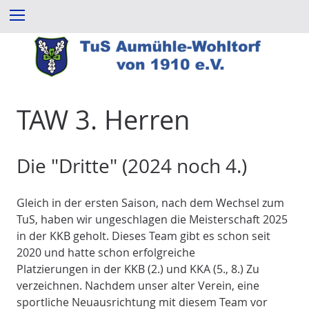
Z
Menu
u
m
I
n
h
a
TAW 3. Herren
l
t
e
Die "Dritte" (2024 noch 4.)
s
p
Gleich in der ersten Saison, nach dem Wechsel zum
r
TuS, haben wir ungeschlagen die Meisterschaft 2025
i
in der KKB geholt. Dieses Team gibt es schon seit
n
2020 und hatte schon erfolgreiche
g
Platzierungen in der KKB (2.) und KKA (5., 8.) Zu
e
verzeichnen. Nachdem unser alter Verein, eine
n
sportliche Neuausrichtung mit diesem Team vor