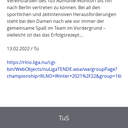
Vereinsfarben des TuS Aumühle-Wohltorf bis hin
nach Berlin vertreten zu können. Bei all den
sportlichen und zeitintensiven Herausforderungen
steht bei den Damen nach wie vor immer der
gemeinsame Spaß im Team im Vordergrund –
vielleicht ist das das Erfolgsrezept…
13.02.2022 / Tü
https://rlno.liga.nu/cgi-
bin/WebObjects/nuLigaTENDE.woa/wa/groupPage?
championship=RLNO+Winter+2021%2F22&group=16841
TuS