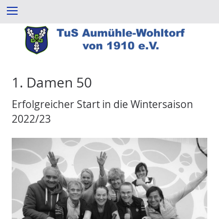
Z
Menu
u
m
I
n
h
a
1. Damen 50
l
t
Erfolgreicher Start in die Wintersaison
e
2022/23
s
p
r
i
n
g
e
n