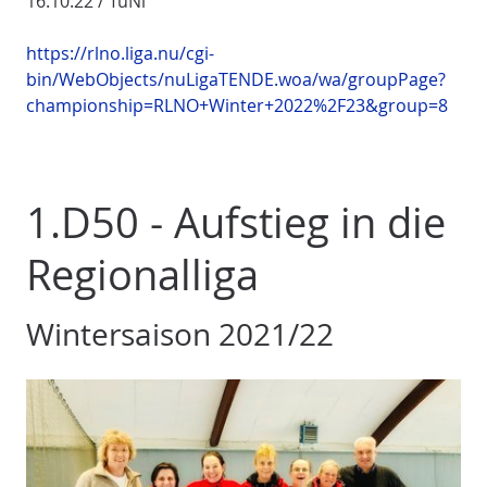
16.10.22 / TüNi
https://rlno.liga.nu/cgi-
bin/WebObjects/nuLigaTENDE.woa/wa/groupPage?
championship=RLNO+Winter+2022%2F23&group=8
1.D50 - Aufstieg in die
Regionalliga
Wintersaison 2021/22