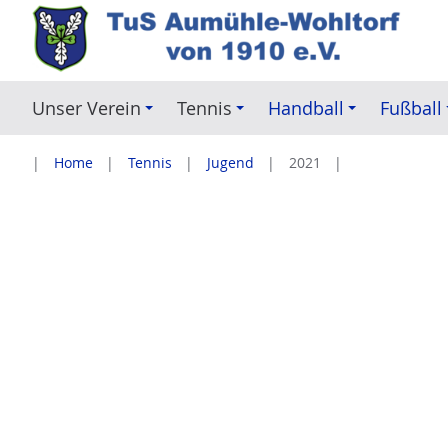
Z
u
m
I
Unser Verein
Tennis
Handball
Fußball
n
h
Home
Tennis
Jugend
2021
a
l
t
e
s
p
r
i
n
g
e