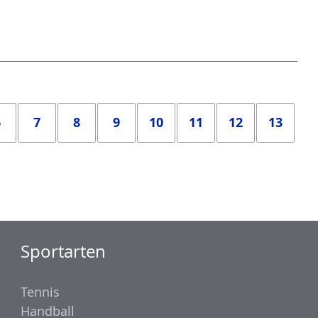
6
7
8
9
10
11
12
13
Sportarten
Tennis
Handball