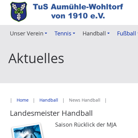
Z
u
m
I
Unser Verein
Tennis
Handball
Fußball
n
h
Aktuelles
a
l
t
e
s
p
Home
Handball
News Handball
r
i
Landesmeister Handball
n
Saison Rücklick der MJA
g
e