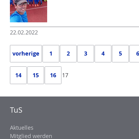
22.02.2022
vorherige
1
2
3
4
5
14
15
16
17
TuS
Aktuelles
Mitglied werden